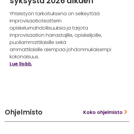
syksystä 2026 alkaen
sarjan uskollinen ihailija tai vain
Lue lisää
nautinnonhaluinen katsoja, joka etsii
Yhteistyön tarkoituksena on selkeyttää
terävää huumoria ja elävää
improvisaatioteatterin
näyttämötaikaa, tämä esitys on tehty juuri
opiskelumahdollisuuksia ja tarjota
sinua varten
improvisaation harrastajille, opiskelijoille,
Lue lisää
puoliammattilaisille sekä
ammattilaisille aiempaa johdonmukaisempi
kokonaisuus.
Lue lisää.
Ohjelmisto
Koko ohjelmisto