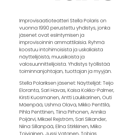
Improvisaatioteatteri Stella Polaris on
vuonna 1990 perustettu yhdistys, jonka
jäsenet ovat esiintymisen ja
improvisoinnin ammattilaisia. Ryhmä
koostuu intohimoisista ja uskaliaista
näyttelijöistä, muusikoista ja
valosuunnittelijoista. Yhdistys työllistää
toiminnanjohtajan, tuottajan ja myyjän.
Stella Polariksen jäsenet: Näyttelijät: Teijo
Eloranta, Sari Havas, Kaisa Kokko-Palmer,
Kirsti Kuosmanen, Antti Laukkarinen, Outi
Mäenpää, Ushma Olava, Mikko Penttilä,
Pihla Penttinen, Tiina Pirhonen, Annika
Poijärvi, Mikael Rejström, Sari Siikander,
Niina Sillanpää, Elina Stirkkinen, Miiko
Toiviainen, Jussi Vatanen, Tobias