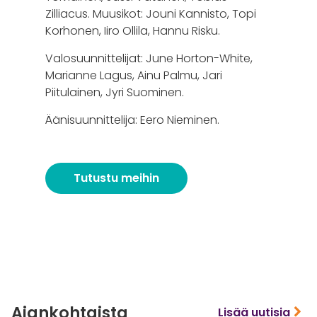
Zilliacus. Muusikot: Jouni Kannisto, Topi
Korhonen, Iiro Ollila, Hannu Risku.
Valosuunnittelijat: June Horton-White,
Marianne Lagus, Ainu Palmu, Jari
Piitulainen, Jyri Suominen.
Äänisuunnittelija: Eero Nieminen.
Tutustu meihin
Ajankohtaista
Lisää uutisia