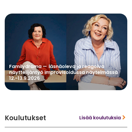
Familydrama — läsnäoleva ja reagoiva
näyttelijäntyö improvisoidussa näytelmässä
12.-13.9.2026
Koulutukset
Lisää koulutuksia