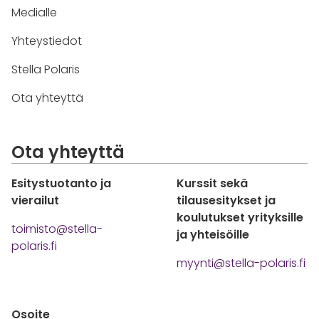
Medialle
Yhteystiedot
Stella Polaris
Ota yhteyttä
Ota yhteyttä
Esitystuotanto ja
Kurssit sekä
vierailut
tilausesitykset ja
koulutukset yrityksille
toimisto@stella-
ja yhteisöille
polaris.fi
myynti@stella-polaris.fi
Osoite