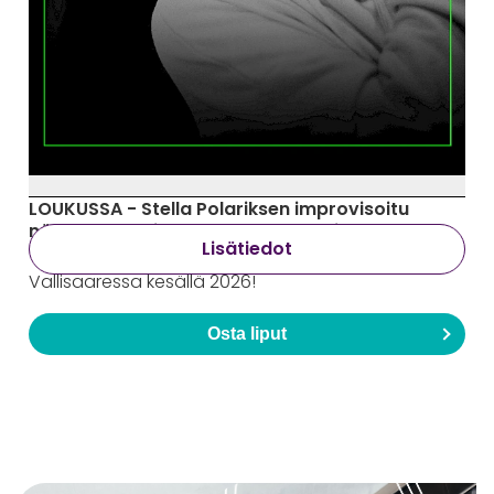
LOUKUSSA - Stella Polariksen improvisoitu
näytelmä Vallisaaren kesäteatterissa
Lisätiedot
Viime kesän arvostelumenestys jälleen
Vallisaaressa kesällä 2026!
Osta liput