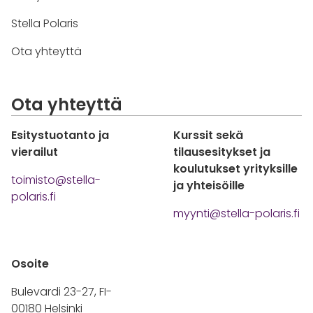
Stella Polaris
Ota yhteyttä
Ota yhteyttä
Esitystuotanto ja
Kurssit sekä
vierailut
tilausesitykset ja
koulutukset yrityksille
toimisto@stella-
ja yhteisöille
polaris.fi
myynti@stella-polaris.fi
Osoite
Bulevardi 23-27, FI-
00180 Helsinki