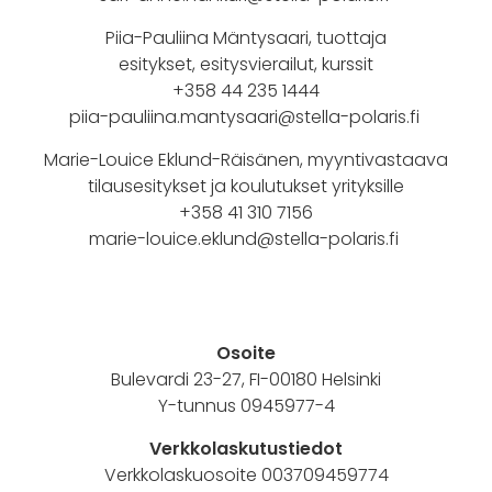
Piia-Pauliina Mäntysaari, tuottaja
esitykset, esitysvierailut, kurssit
+358 44 235 1444
piia-pauliina.mantysaari@stella-polaris.fi
Marie-Louice Eklund-Räisänen, myyntivastaava
tilausesitykset ja koulutukset yrityksille
+358 41 310 7156
marie-louice.eklund@stella-polaris.fi
Osoite
Bulevardi 23-27, FI-00180 Helsinki
Y-tunnus 0945977-4
Verkkolaskutustiedot
Verkkolaskuosoite 003709459774