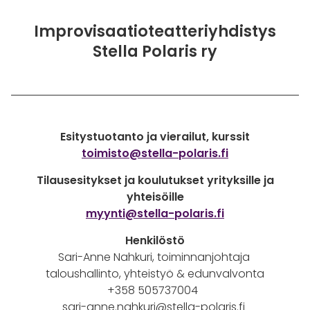
Improvisaatioteatteriyhdistys
Stella Polaris ry
Esitystuotanto ja vierailut, kurssit
toimisto@stella-polaris.fi
Tilausesitykset ja koulutukset yrityksille ja
yhteisöille
myynti@stella-polaris.fi
Henkilöstö
Sari-Anne Nahkuri, toiminnanjohtaja
taloushallinto, yhteistyö & edunvalvonta
+358 505737004
sari-anne.nahkuri@stella-polaris.fi