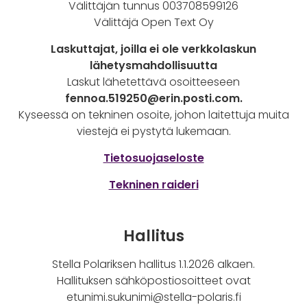
Välittäjän tunnus 003708599126
Välittäjä Open Text Oy
Laskuttajat, joilla ei ole verkkolaskun
lähetysmahdollisuutta
Laskut lähetettävä osoitteeseen
fennoa.519250@erin.posti.com
.
Kyseessä on tekninen osoite, johon laitettuja muita
viestejä ei pystytä lukemaan.
Tietosuojaseloste
Tekninen raideri
Hallitus
Stella Polariksen hallitus 1.1.2026 alkaen.
Hallituksen sähköpostiosoitteet ovat
etunimi.sukunimi@stella-polaris.fi