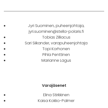
Jyri Suominen, puheenjohtaja,
jyri.suominen@stella-polaris.fi
Tobias Zilliacus
Sari Siikander, varapuheenjohtaja
Topi Korhonen
Pihla Penttinen
Marianne Lagus
Varajäsenet
Elina Stirkkinen
Kaisa Kokko-Palmer